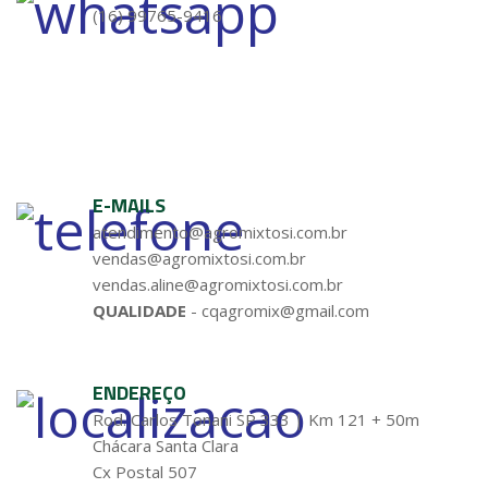
(16) 99765-9416
E-MAILS
atendimento@agromixtosi.com.br
vendas@agromixtosi.com.br
vendas.aline@agromixtosi.com.br
QUALIDADE
- cqagromix@gmail.com
ENDEREÇO
Rod. Carlos Tonani SP 333 | Km 121 + 50m
Chácara Santa Clara
Cx Postal 507