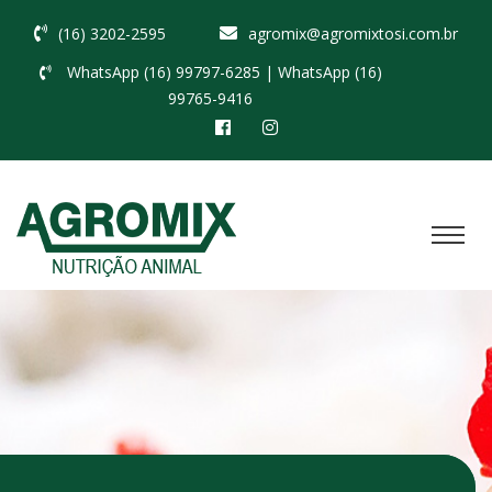
(16) 3202-2595
agromix@agromixtosi.com.br
WhatsApp (16) 99797-6285
| WhatsApp (16)
99765-9416